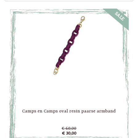
SALE
Camps en Camps oval resin paarse armband
€ 60,00
€ 30,00