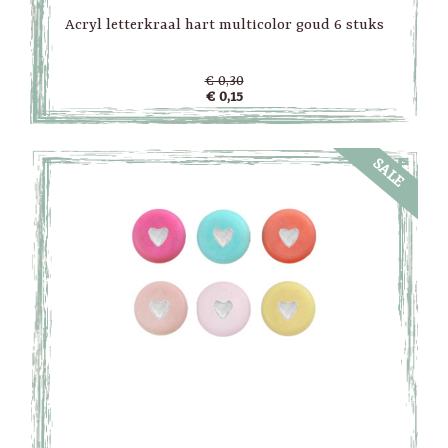
Acryl letterkraal hart multicolor goud 6 stuks
€ 0,30
€ 0,15
SALE