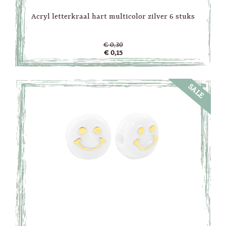
Acryl letterkraal hart multicolor zilver 6 stuks
€ 0,30
€ 0,15
SALE