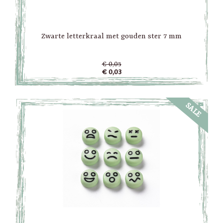
Zwarte letterkraal met gouden ster 7 mm
€ 0,05
€ 0,03
SALE