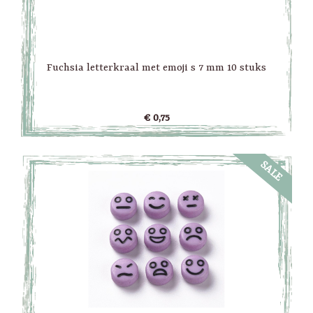
Fuchsia letterkraal met emoji s 7 mm 10 stuks
€ 0,75
SALE