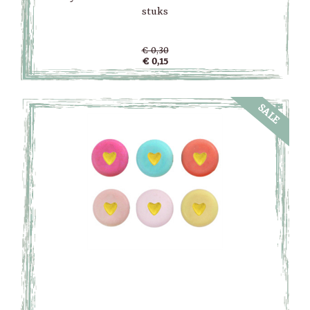
stuks
€ 0,30
€ 0,15
SALE