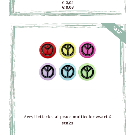
€ 0,05
€ 0,03
SALE
Acryl letterkraal peace multicolor zwart 6
stuks