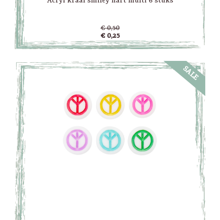
Acryl kraal smiley hart multi 6 stuks
€ 0,50
€ 0,25
SALE