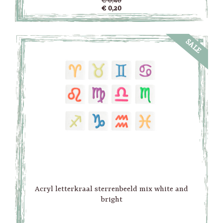
€ 0,40
€ 0,20
SALE
Acryl letterkraal sterrenbeeld mix white and
bright