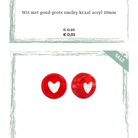
Wit met goud grote smiley kraal acryl 10mm
€ 0,10
€ 0,05
SALE