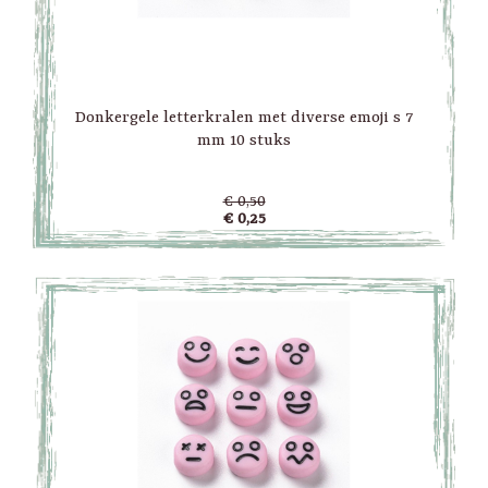
Donkergele letterkralen met diverse emoji s 7
mm 10 stuks
€ 0,50
€ 0,25