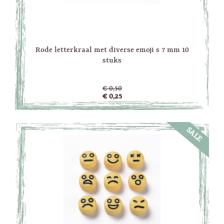
Rode letterkraal met diverse emoji s 7 mm 10
stuks
€ 0,50
€ 0,25
SALE