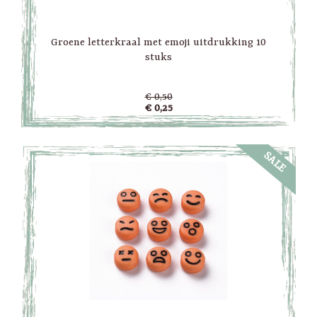
Groene letterkraal met emoji uitdrukking 10
stuks
€ 0,50
€ 0,25
SALE