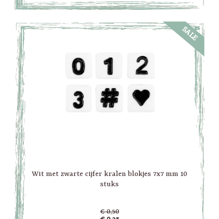
SALE
Wit met zwarte cijfer kralen blokjes 7x7 mm 10
stuks
€ 0,50