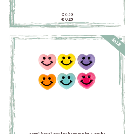
€ 0,50
€ 0,25
SALE