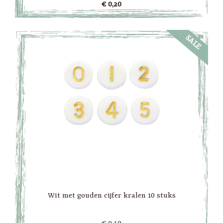
€ 0,20
SALE
Wit met gouden cijfer kralen 10 stuks