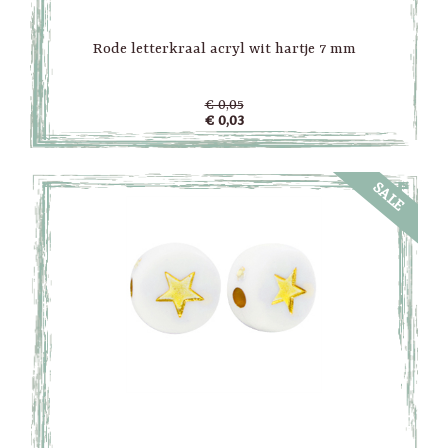
Rode letterkraal acryl wit hartje 7 mm
€ 0,05
€ 0,03
SALE