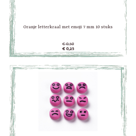
Oranje letterkraal met emoji 7 mm 10 stuks
€ 0,50
€ 0,25