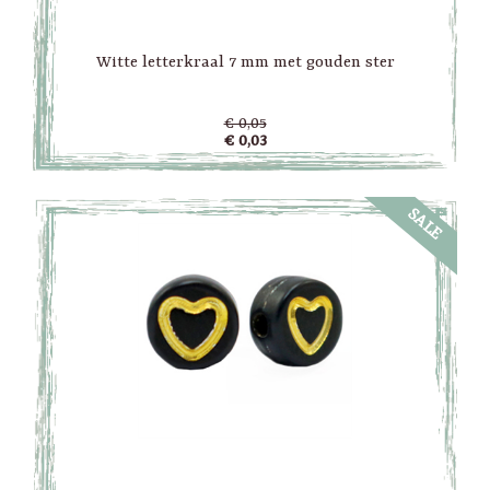
Witte letterkraal 7 mm met gouden ster
€ 0,05
€ 0,03
SALE