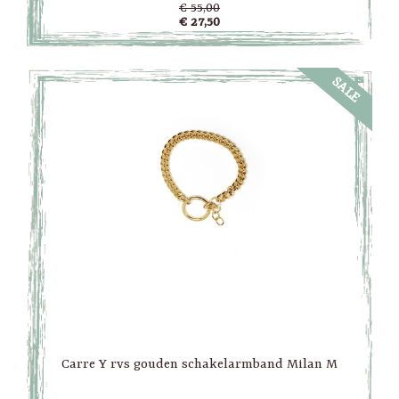
€ 55,00
€ 27,50
SALE
Carre Y rvs gouden schakelarmband Milan M