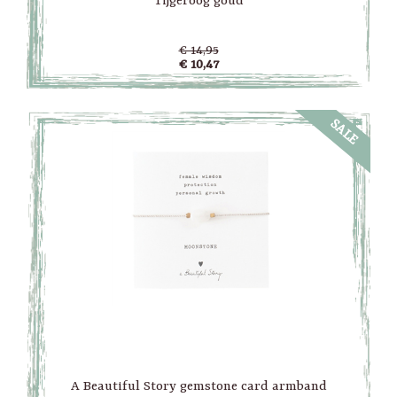
Tijgeroog goud
€ 14,95
€ 10,47
SALE
A Beautiful Story gemstone card armband