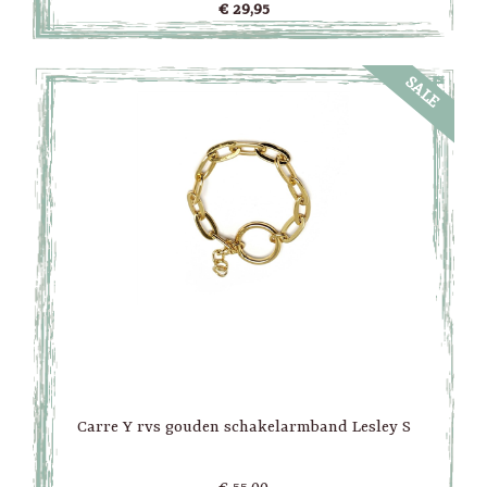
€ 29,95
SALE
Carre Y rvs gouden schakelarmband Lesley S