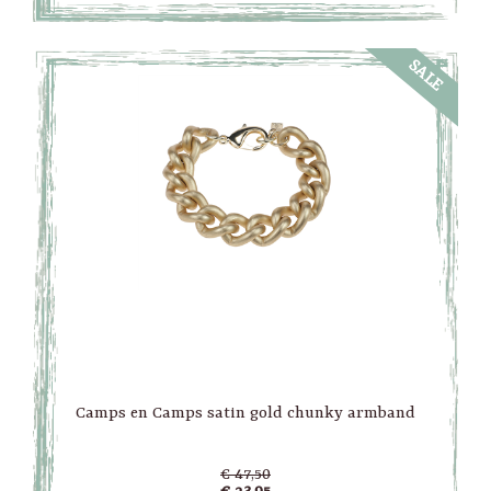
SALE
Camps en Camps satin gold chunky armband
€ 47,50