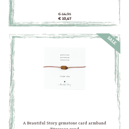
€ 14,95
€ 10,47
SALE
A Beautiful Story gemstone card armband