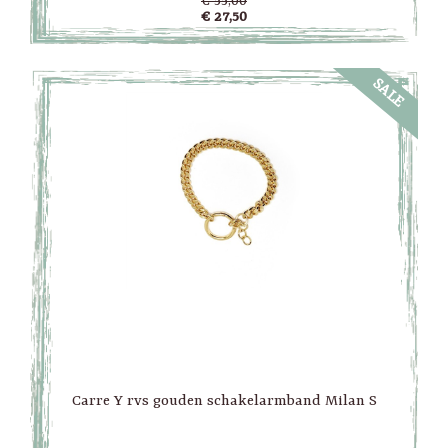
€ 55,00
€ 27,50
SALE
Carre Y rvs gouden schakelarmband Milan S