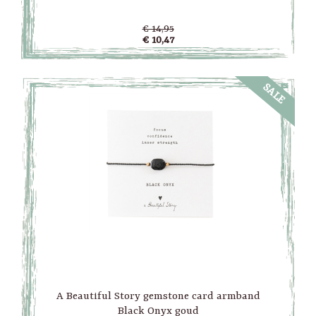
€ 14,95
€ 10,47
SALE
A Beautiful Story gemstone card armband
Black Onyx goud