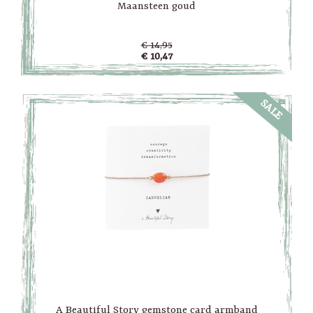
Maansteen goud
€ 14,95
€ 10,47
SALE
A Beautiful Story gemstone card armband