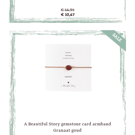
€ 14,95
€ 10,47
SALE
A Beautiful Story gemstone card armband
Granaat goud