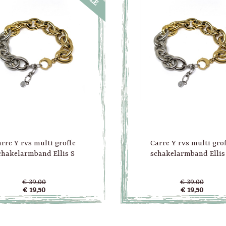
rre Y rvs multi groffe
Carre Y rvs multi gro
chakelarmband Ellis S
schakelarmband Ellis
€ 39,00
€ 39,00
€ 19,50
€ 19,50