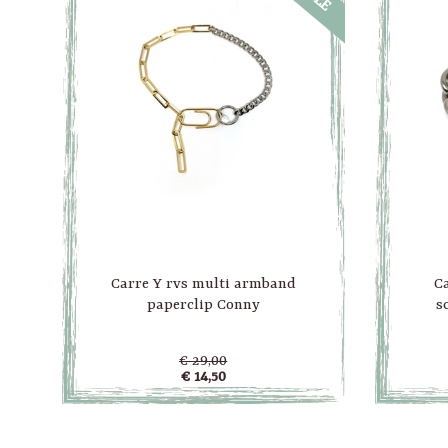
Carre Y rvs multi armband
Ca
paperclip Conny
s
€ 29,00
€ 14,50