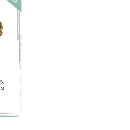
ffe
 M