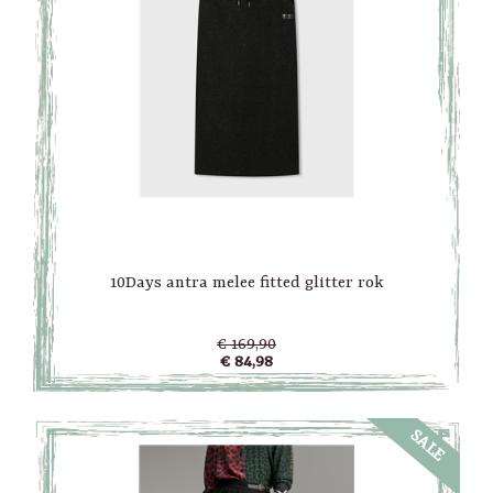
10Days antra melee fitted glitter rok
€ 169,90
€ 84,98
SALE