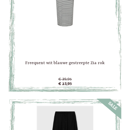
Freequent wit blauwe gestreepte Zia rok
€ 39,95
€ 23,95
SALE