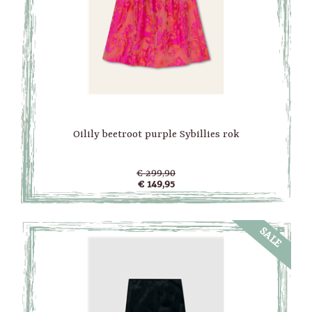
Oilily beetroot purple Sybillies rok
€ 299,90
€ 149,95
SALE