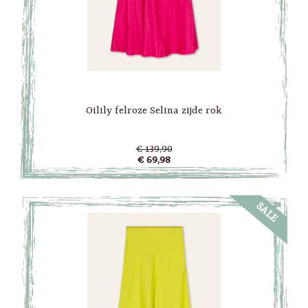
Oilily felroze Selina zijde rok
€ 139,90
€ 69,98
SALE