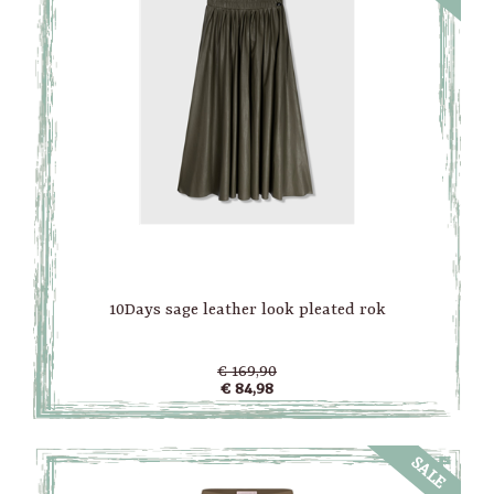
10Days sage leather look pleated rok
€ 169,90
€ 84,98
SALE