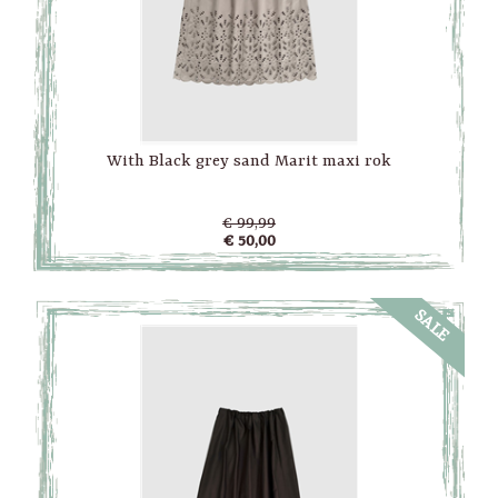
With Black grey sand Marit maxi rok
€ 99,99
€ 50,00
SALE