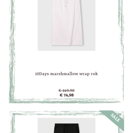
10Days marshmallow wrap rok
€ 149,90
€ 74,98
SALE