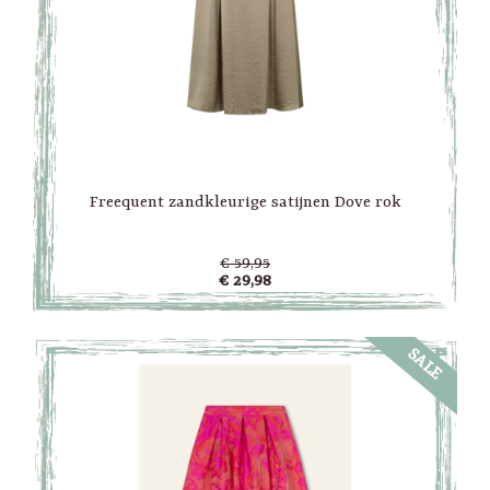
Freequent zandkleurige satijnen Dove rok
€ 59,95
€ 29,98
SALE