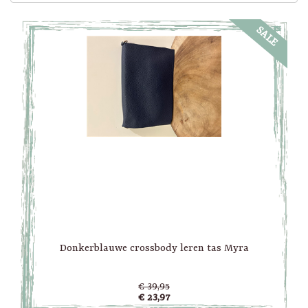
SALE
Donkerblauwe crossbody leren tas Myra
€ 39,95
€ 23,97